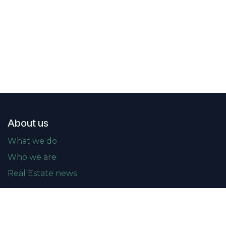
About us
What we do
Who we are
Real Estate news
Events
Upcoming events