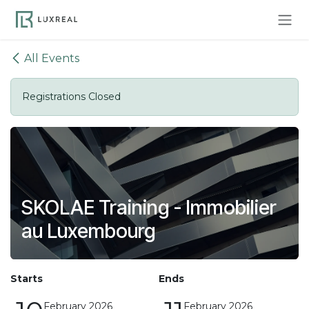
Skip to Content
All Events
Registrations Closed
SKOLAE Training - Immobilier
au Luxembourg
Starts
Ends
February 2026
February 2026